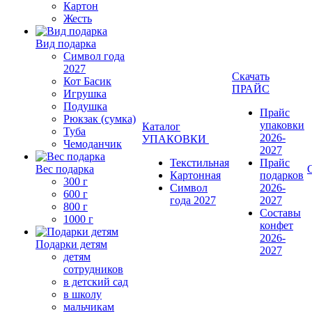
Картон
Жесть
Вид подарка
Символ года
2027
Скачать
Кот Басик
ПРАЙС
Игрушка
Подушка
Прайс
Рюкзак (сумка)
упаковки
Каталог
Туба
2026-
УПАКОВКИ
Чемоданчик
2027
Текстильная
Прайс
Вес подарка
Картонная
подарков
300 г
Символ
2026-
600 г
года 2027
2027
800 г
Составы
1000 г
конфет
2026-
Подарки детям
2027
детям
сотрудников
в детский сад
в школу
мальчикам