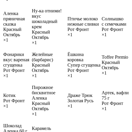
Ну-ка отними!
Аленка
вкус
пряничная
Птичье молоко
Солнышко
шоколадный
сказка
нежные сливки
с семечками
крем
Красный
Рот Фронт
Рот Фронт
Красный
Октябрь
×1
×1
Октябрь
×1
×1
Фонарики
Желейные
Ёшкина
Toffee Premio
вкус вареная
(барбарис)
коровка
Красный
сгущенка
Красный
Супер сгущенка
Октябрь
Рот Фронт
Октябрь
Рот Фронт
×1
×1
×1
×1
Пирожное
бисквитное
Артек, вафли
Котик
Драже Трюк
Аленка
75 г
Рот Фронт
Золотая Русь
Красный
Рот Фронт
×1
×1
Октябрь
×1
×1
Шоколад
Карамель
Аленка 60 г