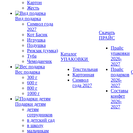
Картон
Жесть
Вид подарка
Символ года
2027
Скачать
Кот Басик
ПРАЙС
Игрушка
Подушка
Прайс
Рюкзак (сумка)
упаковки
Каталог
Туба
2026-
УПАКОВКИ
Чемоданчик
2027
Текстильная
Прайс
Вес подарка
Картонная
подарков
300 г
Символ
2026-
600 г
года 2027
2027
800 г
Составы
1000 г
конфет
2026-
Подарки детям
2027
детям
сотрудников
в детский сад
в школу
мальчикам