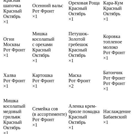
Красная
Ореховая Роща
Кара-Кум
шапочка
Осенний вальс
Красный
Красный
Красный
Рот Фронт
Октябрь
Октябрь
Октябрь
×1
×1
×1
×1
Мишка
Петушок-
Коровка
Огни
косолапый
Золотой
топленое
Москвы
с орехами
гребешок
молоко
Рот Фронт
Красный
Красный
Рот Фронт
×1
Октябрь
Октябрь
×1
×1
×1
Батончик
Халва
Картошка
Маска
Рот Фронт
Рот Фронт
Рот Фронт
Рот Фронт
Рот Фронт
×1
×1
×2
×1
Мишка
косолапый
Аленка крем-
Семейка сов
медовый
брюле помадка
Наслаждение
(в ассортименте)
грильяж
Красный
Бабаевский
Рот Фронт
Красный
Октябрь
×1
×1
Октябрь
×1
×1