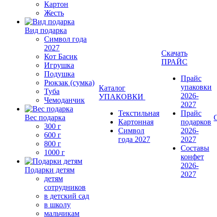
Картон
Жесть
Вид подарка
Символ года
2027
Скачать
Кот Басик
ПРАЙС
Игрушка
Подушка
Прайс
Рюкзак (сумка)
упаковки
Каталог
Туба
2026-
УПАКОВКИ
Чемоданчик
2027
Текстильная
Прайс
Вес подарка
Картонная
подарков
300 г
Символ
2026-
600 г
года 2027
2027
800 г
Составы
1000 г
конфет
2026-
Подарки детям
2027
детям
сотрудников
в детский сад
в школу
мальчикам