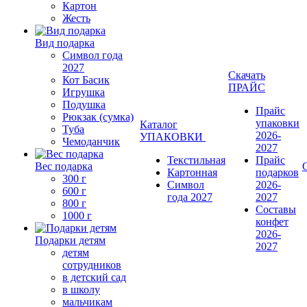
Картон
Жесть
Вид подарка
Символ года
2027
Скачать
Кот Басик
ПРАЙС
Игрушка
Подушка
Прайс
Рюкзак (сумка)
упаковки
Каталог
Туба
2026-
УПАКОВКИ
Чемоданчик
2027
Текстильная
Прайс
Вес подарка
Картонная
подарков
300 г
Символ
2026-
600 г
года 2027
2027
800 г
Составы
1000 г
конфет
2026-
Подарки детям
2027
детям
сотрудников
в детский сад
в школу
мальчикам