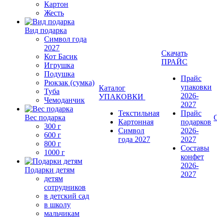
Картон
Жесть
Вид подарка
Символ года
2027
Скачать
Кот Басик
ПРАЙС
Игрушка
Подушка
Прайс
Рюкзак (сумка)
упаковки
Каталог
Туба
2026-
УПАКОВКИ
Чемоданчик
2027
Текстильная
Прайс
Вес подарка
Картонная
подарков
300 г
Символ
2026-
600 г
года 2027
2027
800 г
Составы
1000 г
конфет
2026-
Подарки детям
2027
детям
сотрудников
в детский сад
в школу
мальчикам